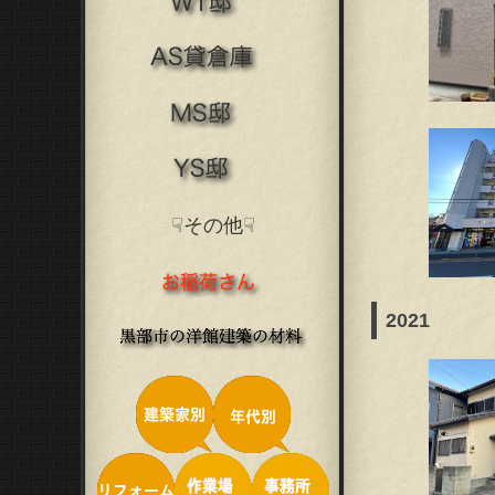
☟その他☟
2021