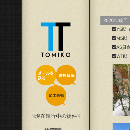
2026年竣
YS邸
MS邸
AS貸
WT邸
☟現在進行中の物件☟