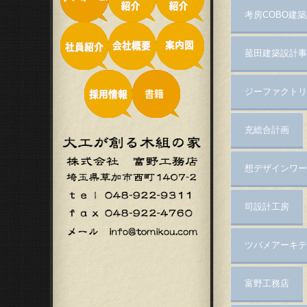
考房COBO建
菰田建築設計事
ジーファクトリ
充総合計画
想デザインワー
司設計工房
ツバメアーキテ
富野工務店