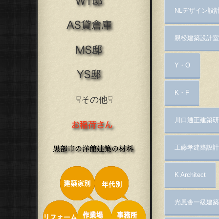
NLデザイン設
親松建築設計室
Y・O
K・F
☟その他☟
川口通正建築研
工藤孝建築設計
K Architect
光風舎一級建築