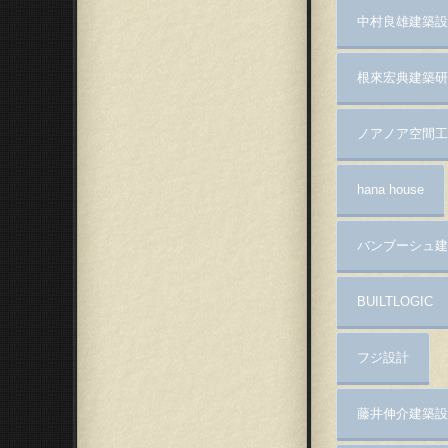
中村良雄建築設
根來宏典建築研
ノアノア空間工
hana house
バンブーシュ建
BUILTLOGIC
フジ設計
藤井伸介建築設