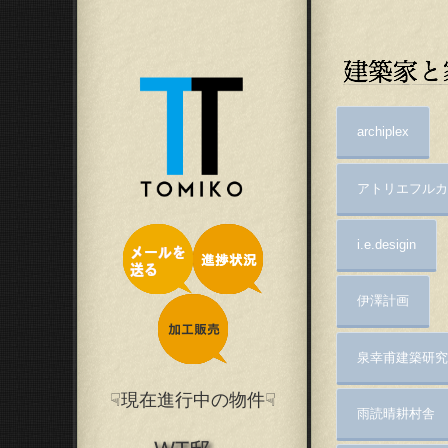
archiplex
アトリエフルカ
i.e.desigin
伊澤計画
泉幸甫建築研究
☟現在進行中の物件☟
雨読晴耕村舎